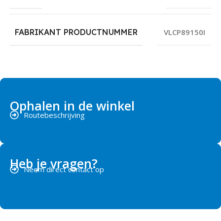
FABRIKANT PRODUCTNUMMER
VLCP89150I
Ophalen in de winkel
Routebeschrijving
Heb je vragen?
Neem direct contact op