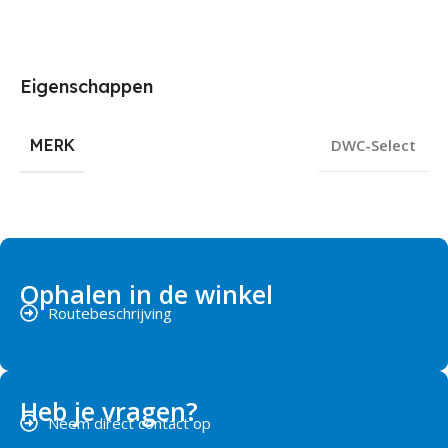
Eigenschappen
MERK
DWC-Select
Ophalen in de winkel
Routebeschrijving
Heb je vragen?
Neem direct contact op