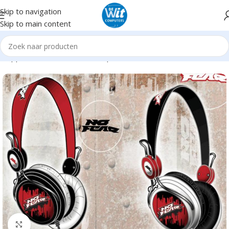
Skip to navigation
Skip to main content
ndapparatuur
Headsets/Headph./microf.
HeadPhone excl. mic
Click to enlarge