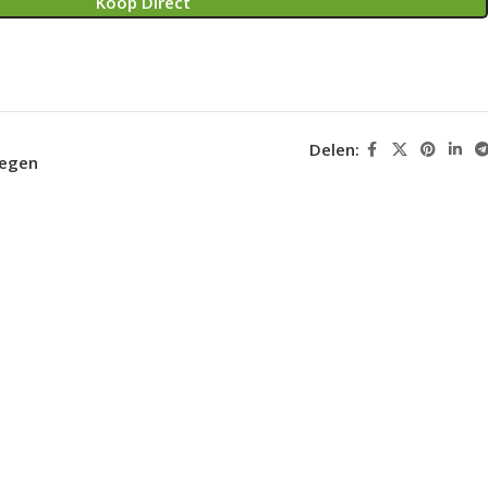
Koop Direct
Delen:
oegen