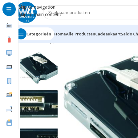
Skip to navigation
Skip to main content
Categorieën
Home
Alle Producten
Cadeaukaart
Saldo C
Home
Randapparatuur
Cardreaders
Extern
NGS Multi