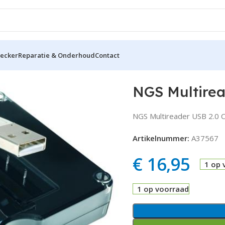
hecker
Reparatie & Onderhoud
Contact
reader USB 2.0 Cardreader all in 1
NGS Multiread
NGS Multireader USB 2.0 C
Artikelnummer:
A37567
€
16,95
1 op 
1 op voorraad