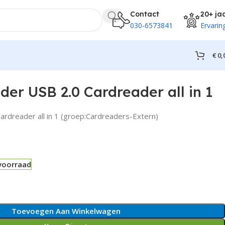
Contact
20+ ja
030-6573841
Ervarin
€
0,
er USB 2.0 Cardreader all in 1
ardreader all in 1 (groep:Cardreaders-Extern)
voorraad
Toevoegen Aan Winkelwagen