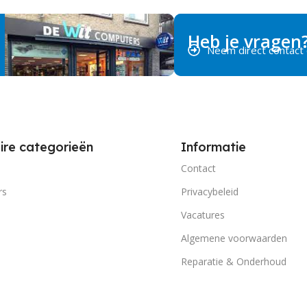
Heb je vragen
Neem direct contact
ire categorieën
Informatie
Contact
rs
Privacybeleid
Vacatures
Algemene voorwaarden
Reparatie & Onderhoud