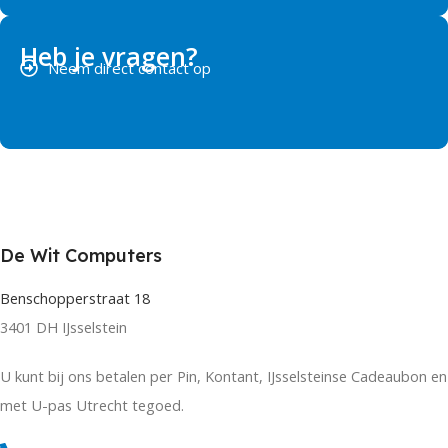
Heb je vragen?
Neem direct contact op
De Wit Computers
Benschopperstraat 18
3401 DH IJsselstein
U kunt bij ons betalen per Pin, Kontant, IJsselsteinse Cadeaubon en
met U-pas Utrecht tegoed.