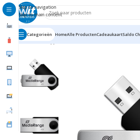
Skip to navigation
Skip to main content
Categorieën
Home
Alle Producten
Cadeaukaart
Saldo C
Home
Randapparatuur
USB stick
4Gb t/m 16Gb
Medi