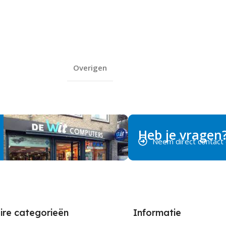
Overigen
Heb je vragen
Neem direct contact
ire categorieën
Informatie