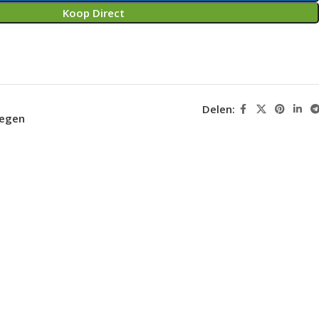
Koop Direct
Delen:
oegen