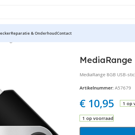
hecker
Reparatie & Onderhoud
Contact
aRange 8GB USB-stick
MediaRange 
MediaRange 8GB USB-stick
Artikelnummer:
A57679
€
10,95
1 op 
1 op voorraad