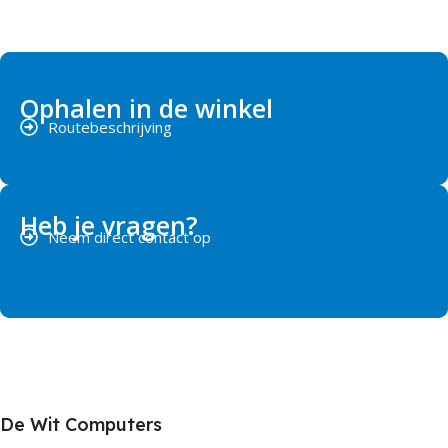
Ophalen in de winkel
Routebeschrijving
Heb je vragen?
Neem direct contact op
De Wit Computers