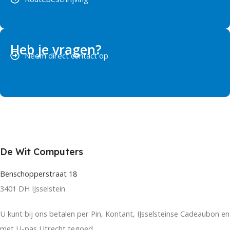
Heb je vragen?
Neem direct contact op
De Wit Computers
Benschopperstraat 18
3401 DH IJsselstein
U kunt bij ons betalen per Pin, Kontant, IJsselsteinse Cadeaubon en
met U-pas Utrecht tegoed.