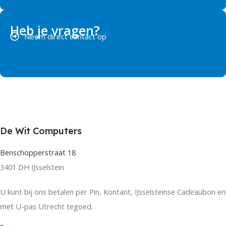
Heb je vragen?
Neem direct contact op
De Wit Computers
Benschopperstraat 18
3401 DH IJsselstein
U kunt bij ons betalen per Pin, Kontant, IJsselsteinse Cadeaubon en
met U-pas Utrecht tegoed.