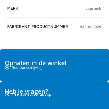
MERK
Logitech
FABRIKANT PRODUCTNUMMER
980-000029
Ophalen in de winkel
Routebeschrijving
Heb je vragen?
Neem direct contact op