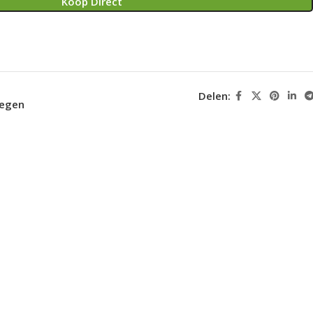
Koop Direct
Delen:
oegen