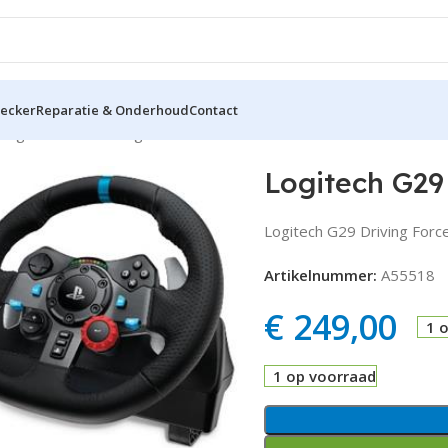
hecker
Reparatie & Onderhoud
Contact
Logitech G29 Driving Force Aluminium. Zwart
Logitech G29
Logitech G29 Driving Forc
Artikelnummer:
A55518
€
249,00
1 
1 op voorraad