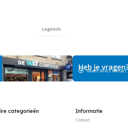
Logitech
Heb je vragen
Neem direct contact
ire categorieën
Informatie
Contact