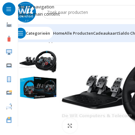
Skip to navigation
Skip to main content
Categorieën
Home
Alle Producten
Cadeaukaart
Saldo C
Home
Randapparatuur
Game controllers
Stuurwielen
Click to enlarge