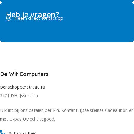
Heb je vragen?
Neem direct contact op
De Wit Computers
Benschopperstraat 18
3401 DH IJsselstein
U kunt bij ons betalen per Pin, Kontant, IJsselsteinse Cadeaubon en
met U-pas Utrecht tegoed.
030-6573841