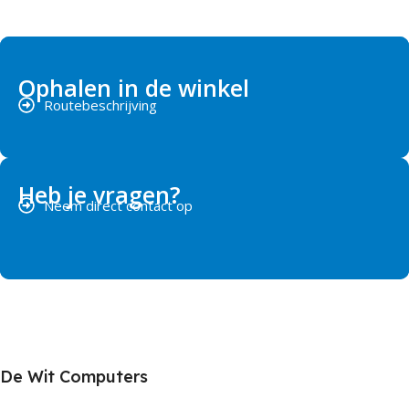
Ophalen in de winkel
Routebeschrijving
Heb je vragen?
Neem direct contact op
De Wit Computers