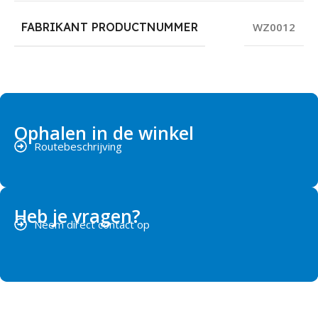
FABRIKANT PRODUCTNUMMER
WZ0012
Ophalen in de winkel
Routebeschrijving
Heb je vragen?
Neem direct contact op