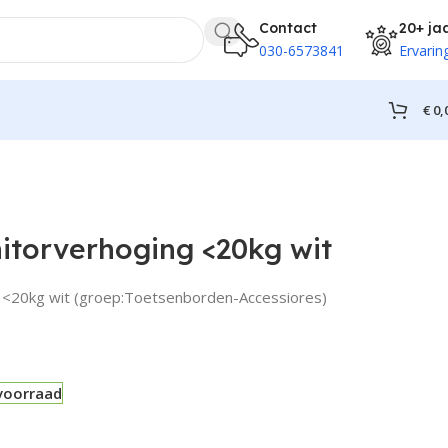
Contact
20+ ja
030-6573841
Ervarin
€
0,
itorverhoging <20kg wit
g <20kg wit (groep:Toetsenborden-Accessiores)
voorraad