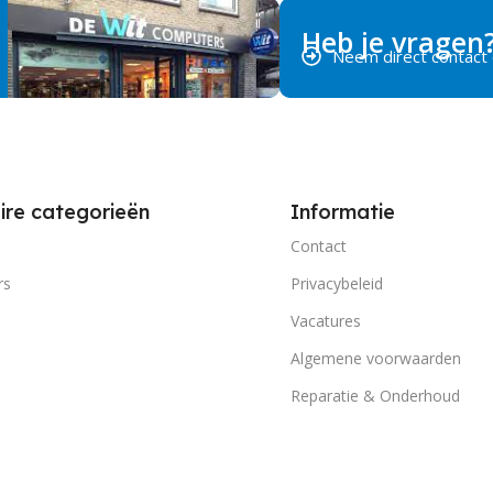
Heb je vragen
Neem direct contact
ire categorieën
Informatie
Contact
rs
Privacybeleid
Vacatures
Algemene voorwaarden
Reparatie & Onderhoud