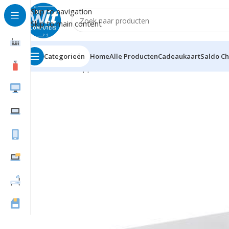
Skip to navigation
Skip to main content
Categorieën
Home
Alle Producten
Cadeaukaart
Saldo C
Home
Randapparatuur
Toetsenborden
Accessiores
L