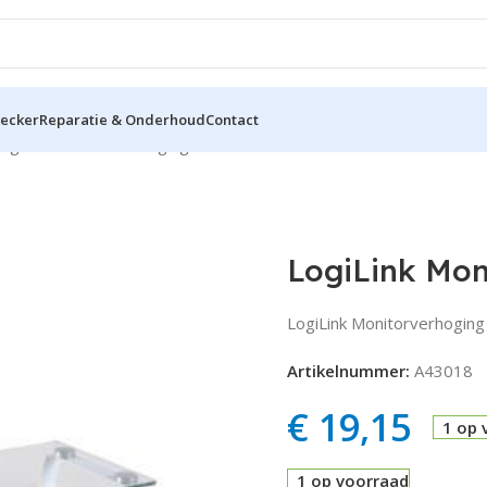
hecker
Reparatie & Onderhoud
Contact
ogiLink Monitorverhoging
LogiLink Mon
LogiLink Monitorverhogin
Artikelnummer:
A43018
€
19,15
1 op 
1 op voorraad