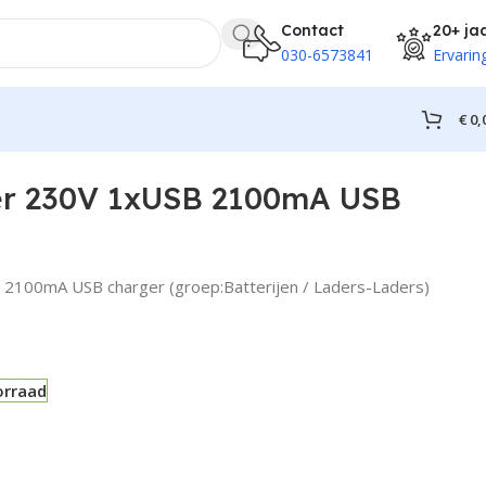
Contact
20+ ja
030-6573841
Ervarin
€
0,
der 230V 1xUSB 2100mA USB
 2100mA USB charger (groep:Batterijen / Laders-Laders)
orraad