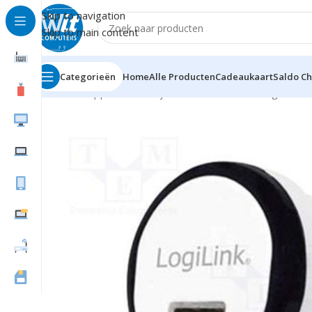
Skip to navigation
Skip to main content
Categorieën
Home
Alle Producten
Cadeaukaart
Saldo C
Home
Supplies
Batterijen / Laders
Laders
Logilink 