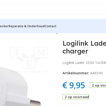
hecker
Reparatie & Onderhoud
Contact
Lader 230V 1xUSB 2100mA USB charger
Logilink La
charger
Logilink Lader 230V 1xUSB
Artikelnummer:
A46545
€
9,95
2 op vo
2 op voorraad