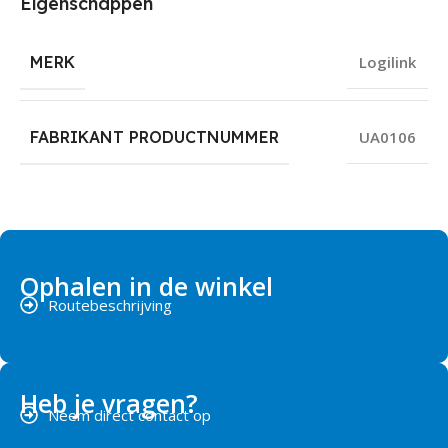
Eigenschappen
MERK
Logilink
FABRIKANT PRODUCTNUMMER
UA0106
Ophalen in de winkel
Routebeschrijving
Heb je vragen?
Neem direct contact op