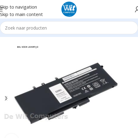
Skip to navigation
Skip to main content
me
Notebook/Tablet Accessoires
Notebookaccessoires
Accu's
BEL VOOR LEVERTIJD