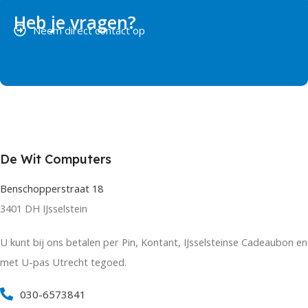
Heb je vragen?
Neem direct contact op
De Wit Computers
Benschopperstraat 18
3401 DH IJsselstein
U kunt bij ons betalen per Pin, Kontant, IJsselsteinse Cadeaubon en
met U-pas Utrecht tegoed.
030-6573841