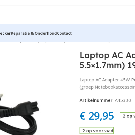
hecker
Reparatie & Onderhoud
Contact
oires
Adapters
Laptop AC Adapter 45W P0974556 (Acer 5.5×1
Laptop AC A
5.5×1.7mm) 1
Laptop AC Adapter 45W P
(groep:Notebookaccessoir
Artikelnummer:
A45330
€
29,95
2 op 
2 op voorraad