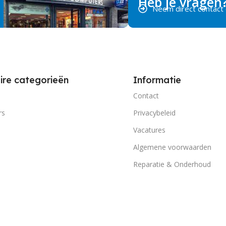
Heb je vragen
Neem direct contact
ire categorieën
Informatie
Contact
rs
Privacybeleid
Vacatures
Algemene voorwaarden
Reparatie & Onderhoud