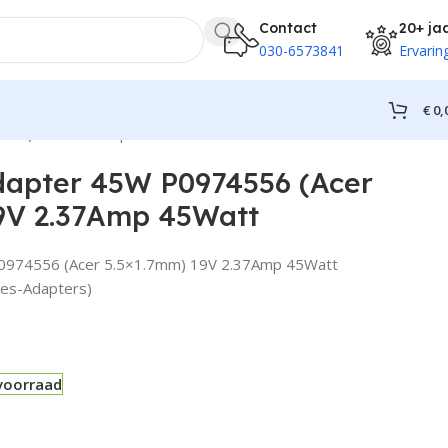
Contact
20+ ja
030-6573841
Ervarin
€
0,
.7mm) 19V 2.37Amp 45Watt
dapter 45W P0974556 (Acer
9V 2.37Amp 45Watt
0974556 (Acer 5.5×1.7mm) 19V 2.37Amp 45Watt
es-Adapters)
voorraad