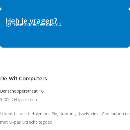
Heb je vragen?
Neem direct contact op
De Wit Computers
Benschopperstraat 18
3401 DH IJsselstein
U kunt bij ons betalen per Pin, Kontant, IJsselsteinse Cadeaubon en
met U-pas Utrecht tegoed.