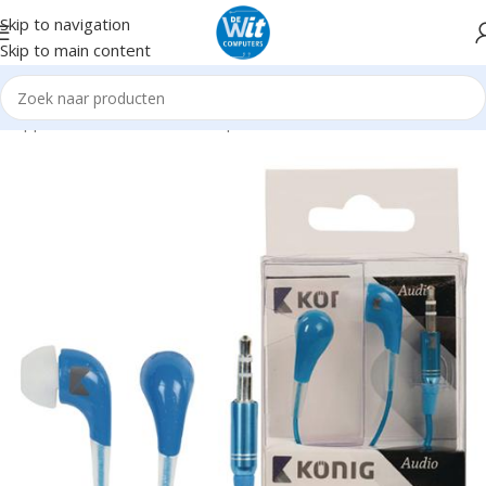
Skip to navigation
Skip to main content
ndapparatuur
Headsets/Headph./microf.
HeadPhone excl. mic