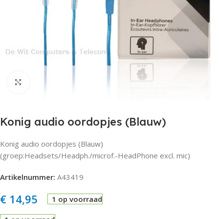
Click to enlarge
Konig audio oordopjes (Blauw)
Konig audio oordopjes (Blauw)
(groep:Headsets/Headph./microf.-HeadPhone excl. mic)
Artikelnummer:
A43419
€
14,95
1 op voorraad