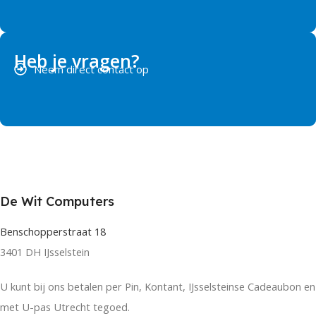
Heb je vragen?
Neem direct contact op
De Wit Computers
Benschopperstraat 18
3401 DH IJsselstein
U kunt bij ons betalen per Pin, Kontant, IJsselsteinse Cadeaubon en
met U-pas Utrecht tegoed.