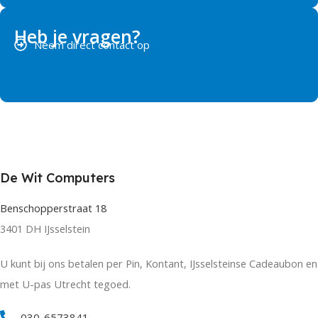
Heb je vragen?
Neem direct contact op
De Wit Computers
Benschopperstraat 18
3401 DH IJsselstein
U kunt bij ons betalen per Pin, Kontant, IJsselsteinse Cadeaubon en
met U-pas Utrecht tegoed.
030-6573841