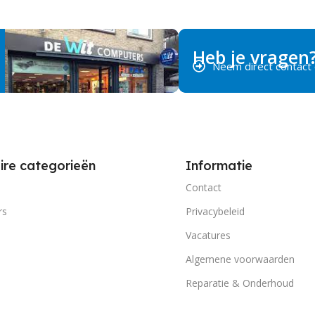
Heb je vragen
Neem direct contact
ire categorieën
Informatie
Contact
rs
Privacybeleid
Vacatures
Algemene voorwaarden
Reparatie & Onderhoud