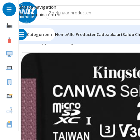
Skip to navigation
Skip to main content
Categorieën
Home
Alle Producten
Cadeaukaart
Saldo C
Home
Supplies
GeheugenCards
Micro-SD/Transflash