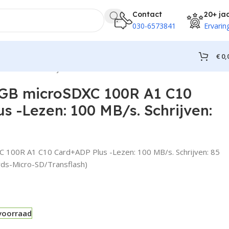
Contact
20+ ja
030-6573841
Ervarin
€
0,
100 MB/s. Schrijven: 85 MB/s
6GB microSDXC 100R A1 C10
s -Lezen: 100 MB/s. Schrijven:
 100R A1 C10 Card+ADP Plus -Lezen: 100 MB/s. Schrijven: 85
ds-Micro-SD/Transflash)
voorraad