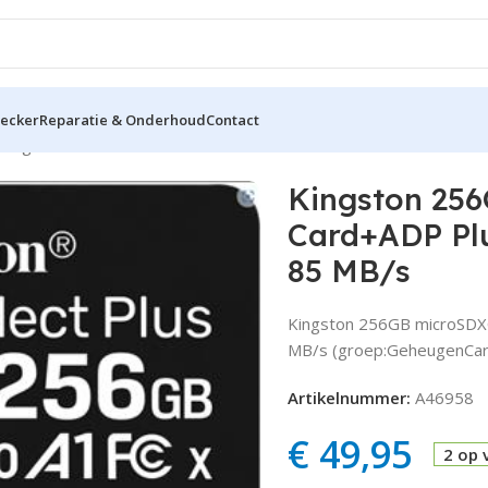
hecker
Reparatie & Onderhoud
Contact
Kingston 256GB microSDXC 100R A1 C10 Card+ADP Plus -Lezen: 
Kingston 25
Card+ADP Plu
85 MB/s
Kingston 256GB microSDXC
MB/s (groep:GeheugenCar
Artikelnummer:
A46958
€
49,95
2 op 