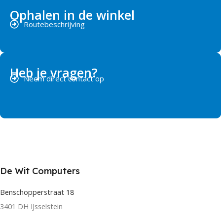
Ophalen in de winkel
Routebeschrijving
Heb je vragen?
Neem direct contact op
De Wit Computers
Benschopperstraat 18
3401 DH IJsselstein