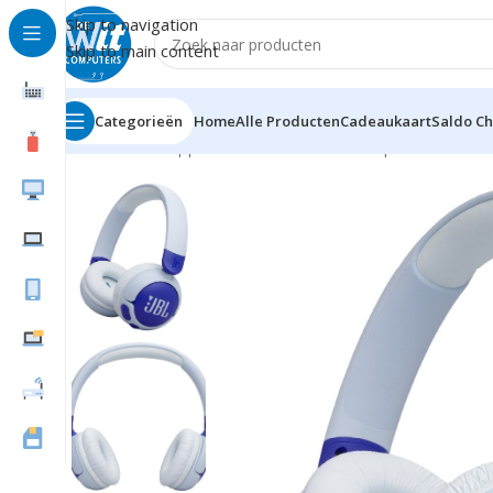
Skip to navigation
Skip to main content
Categorieën
Home
Alle Producten
Cadeaukaart
Saldo C
Home
Randapparatuur
Headsets/Headph./microf.
Hea