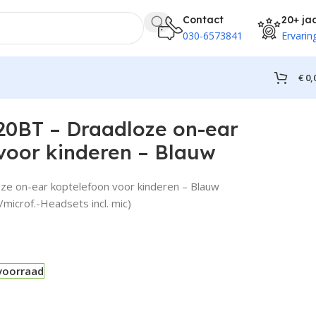
Contact
20+ ja
030-6573841
Ervarin
€
0,
 voor kinderen – Blauw
20BT – Draadloze on-ear
voor kinderen – Blauw
oze on-ear koptelefoon voor kinderen – Blauw
icrof.-Headsets incl. mic)
voorraad