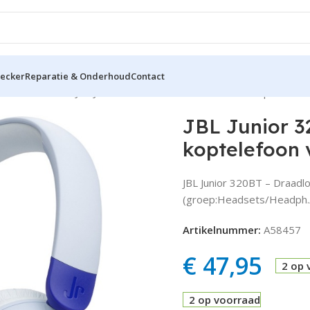
hecker
Reparatie & Onderhoud
Contact
dsets incl. mic
JBL Junior 320BT – Draadloze on-ear koptelefoon
JBL Junior 3
koptelefoon 
JBL Junior 320BT – Draadl
(groep:Headsets/Headph./m
Artikelnummer:
A58457
€
47,95
2 op 
2 op voorraad