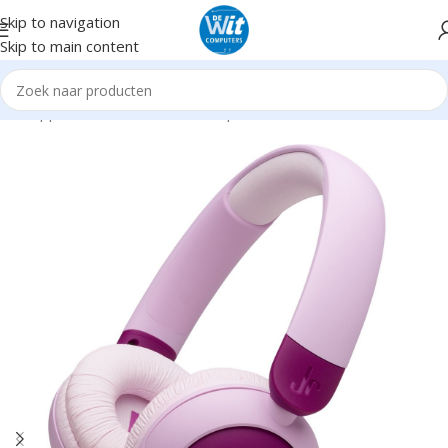
Skip to navigation
Skip to main content
Randapparatuur
Headsets/Headph./microf.
Headsets incl. mic