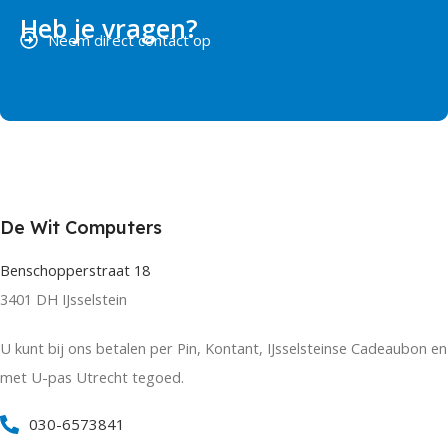
Heb je vragen?
Neem direct contact op
De Wit Computers
Benschopperstraat 18
3401 DH IJsselstein
U kunt bij ons betalen per Pin, Kontant, IJsselsteinse Cadeaubon en
met U-pas Utrecht tegoed.
030-6573841