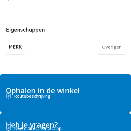
Eigenschappen
MERK
Overigen
Ophalen in de winkel
Routebeschrijving
Heb je vragen?
Neem direct contact op