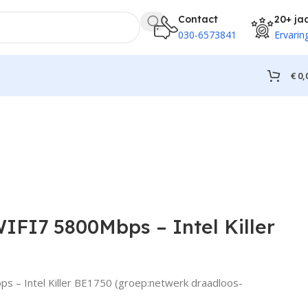
Contact
20+ ja
030-6573841
Ervarin
€
0,
WIFI7 5800Mbps – Intel Killer
ps – Intel Killer BE1750 (groep:netwerk draadloos-