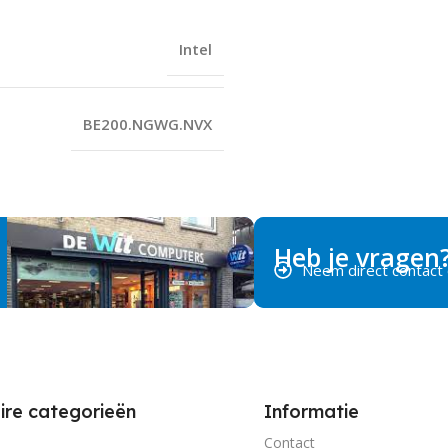
Intel
BE200.NGWG.NVX
Heb je vragen
Neem direct contact
ire categorieën
Informatie
Contact