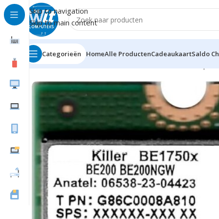
Skip to navigation
Skip to main content
Categorieën
Home
Alle Producten
Cadeaukaart
Saldo C
Home
Hardware
netwerk draadloos
Netwerkadapter