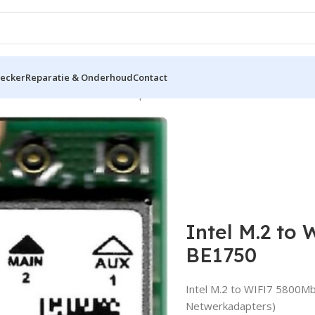
hecker
Reparatie & Onderhoud
Contact
s
Intel M.2 to WIFI7 5800Mbps – Intel Killer BE1750
Intel M.2 to 
BE1750
Intel M.2 to WIFI7 5800Mb
Netwerkadapters)