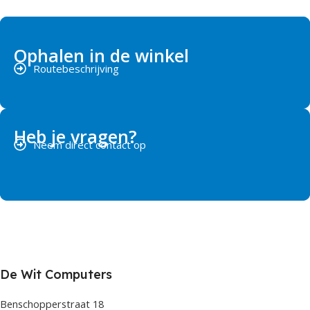
Ophalen in de winkel
Routebeschrijving
Heb je vragen?
Neem direct contact op
De Wit Computers
Benschopperstraat 18