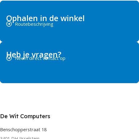
Ophalen in de winkel
Routebeschrijving
Heb je vragen?
Neem direct contact op
De Wit Computers
Benschopperstraat 18
3401 DH IJsselstein