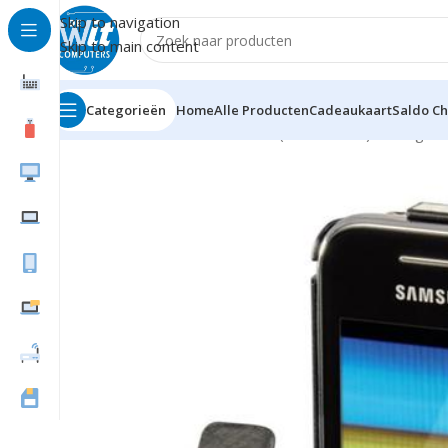
Skip to navigation
Skip to main content
Categorieën
Home
Alle Producten
Cadeaukaart
Saldo C
Home
Hardware
Mobiele tel. (accessoires)
Overigen