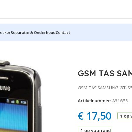
hecker
Reparatie & Onderhoud
Contact
GSM TAS SAMSUNG GT-S5360 GALAXY
GSM TAS SA
GSM TAS SAMSUNG GT-S536
Artikelnummer:
A31658
€
17,50
1 op 
1 op voorraad