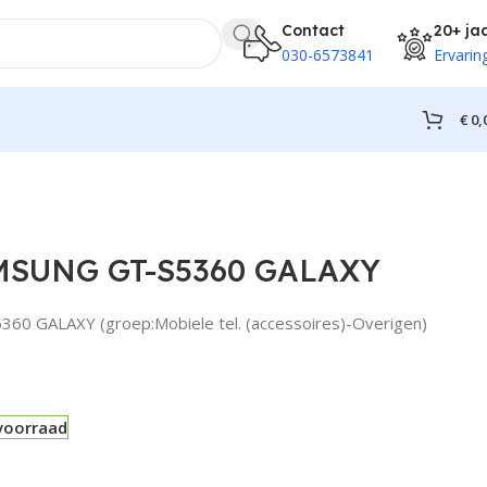
Contact
20+ ja
030-6573841
Ervarin
€
0,
MSUNG GT-S5360 GALAXY
0 GALAXY (groep:Mobiele tel. (accessoires)-Overigen)
voorraad