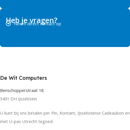
Heb je vragen?
Neem direct contact op
De Wit Computers
Benschopperstraat 18
3401 DH IJsselstein
U kunt bij ons betalen per Pin, Kontant, IJsselsteinse Cadeaubon en
met U-pas Utrecht tegoed.