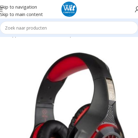
Skip to navigation
Skip to main content
Randapparatuur
Headsets/Headph./microf.
Headsets incl. mic