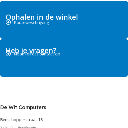
Ophalen in de winkel
Routebeschrijving
Heb je vragen?
Neem direct contact op
De Wit Computers
Benschopperstraat 18
3401 DH IJsselstein