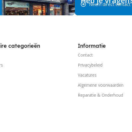
Heb je vragen
Neem direct contact
ire categorieën
Informatie
Contact
rs
Privacybeleid
Vacatures
Algemene voorwaarden
Reparatie & Onderhoud