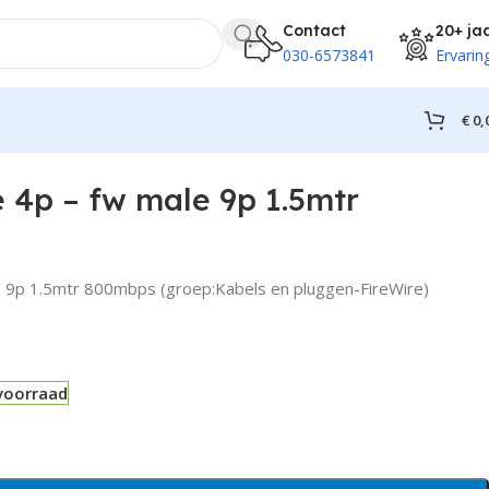
Contact
20+ ja
030-6573841
Ervarin
€
0,
e 4p – fw male 9p 1.5mtr
e 9p 1.5mtr 800mbps (groep:Kabels en pluggen-FireWire)
voorraad