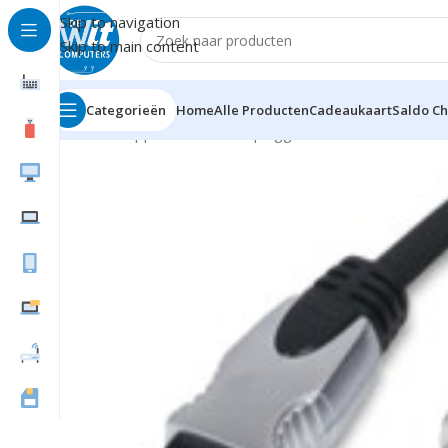
Skip to navigation
Skip to main content
Categorieën
Home
Alle Producten
Cadeaukaart
Saldo C
Home
Supplies
Kabels en pluggen
FireWire
Firewire 