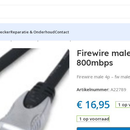
hecker
Reparatie & Onderhoud
Contact
male 4p – fw male 9p 1.5mtr 800mbps
Firewire mal
800mbps
Firewire male 4p – fw mal
Artikelnummer:
A22789
€
16,95
1 op 
1 op voorraad