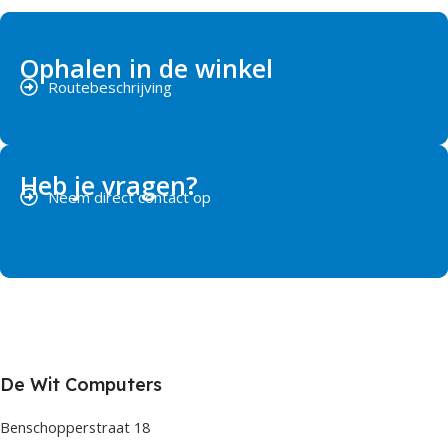
Ophalen in de winkel
Routebeschrijving
Heb je vragen?
Neem direct contact op
De Wit Computers
Benschopperstraat 18