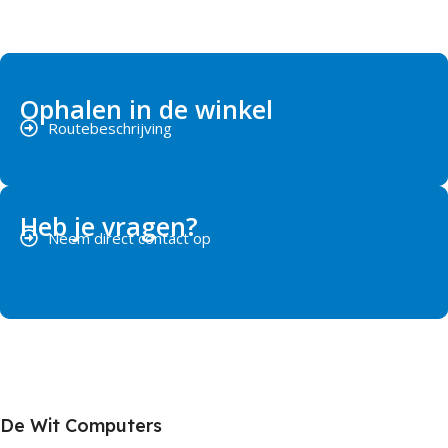
Ophalen in de winkel
Routebeschrijving
Heb je vragen?
Neem direct contact op
De Wit Computers