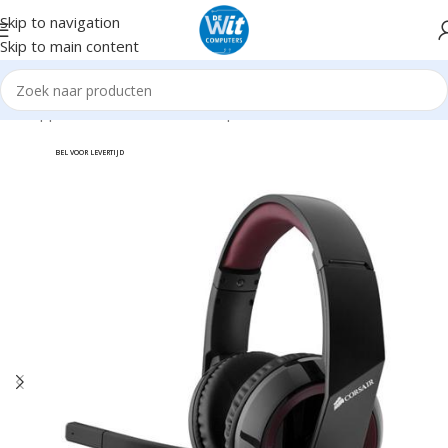
Skip to navigation
Skip to main content
Randapparatuur
Headsets/Headph./microf.
Headsets incl. mic
BEL VOOR LEVERTIJD