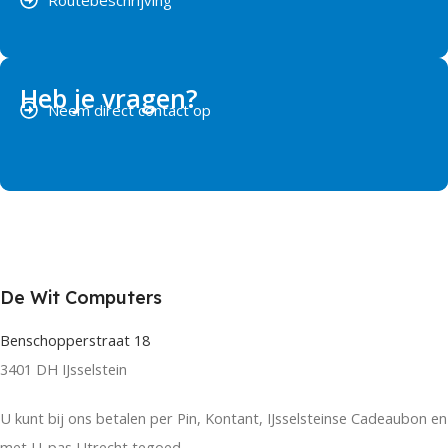
Routebeschrijving
Heb je vragen?
Neem direct contact op
De Wit Computers
Benschopperstraat 18
3401 DH IJsselstein
U kunt bij ons betalen per Pin, Kontant, IJsselsteinse Cadeaubon en
met U-pas Utrecht tegoed.