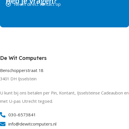
Heb je vragen?
Neem direct contact op
De Wit Computers
Benschopperstraat 18
3401 DH IJsselstein
U kunt bij ons betalen per Pin, Kontant, IJsselsteinse Cadeaubon en
met U-pas Utrecht tegoed.
030-6573841
info@dewitcomputers.nl