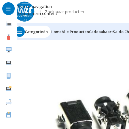
Skip to navigation
Skip to main content
Categorieën
Home
Alle Producten
Cadeaukaart
Saldo C
Home
Notebook/Tablet Accessoires
Notebookaccess