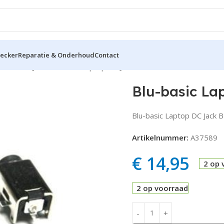
hecker
Reparatie & Onderhoud
Contact
oires
DC Jack
Blu-basic Laptop DC Jack BLA340165
Blu-basic L
Blu-basic Laptop DC Jack
Artikelnummer:
A37589
€
14,95
2 op 
2 op voorraad