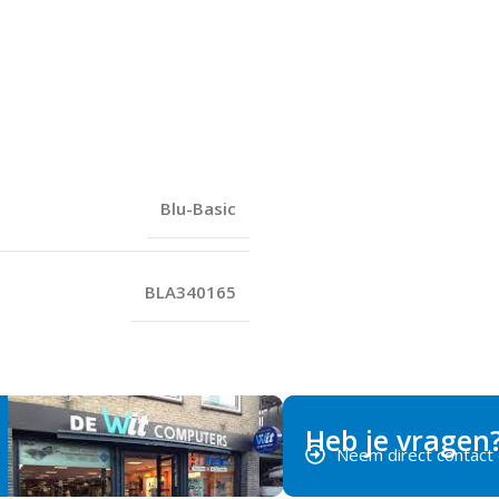
Blu-Basic
BLA340165
Heb je vragen
Neem direct contact