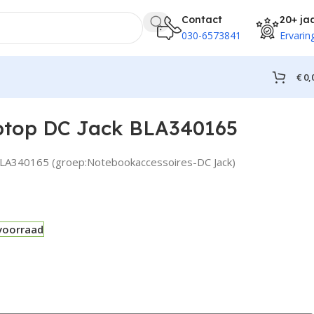
Contact
20+ ja
030-6573841
Ervarin
€
0,
aptop DC Jack BLA340165
 BLA340165 (groep:Notebookaccessoires-DC Jack)
voorraad