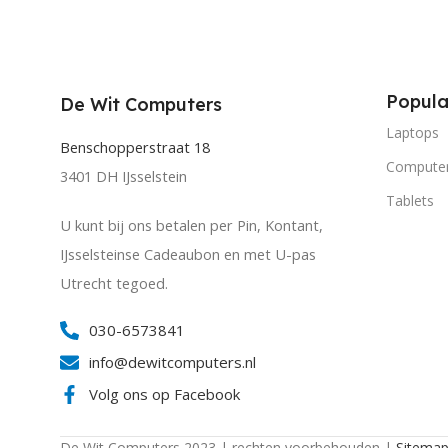
Popula
De Wit Computers
Laptops
Benschopperstraat 18
Compute
3401 DH IJsselstein
Tablets
U kunt bij ons betalen per Pin, Kontant,
IJsselsteinse Cadeaubon en met U-pas
Utrecht tegoed.
030-6573841
info@dewitcomputers.nl
Volg ons op Facebook
De Wit Computers 2023 | rechten voorbehouden |
Sitema