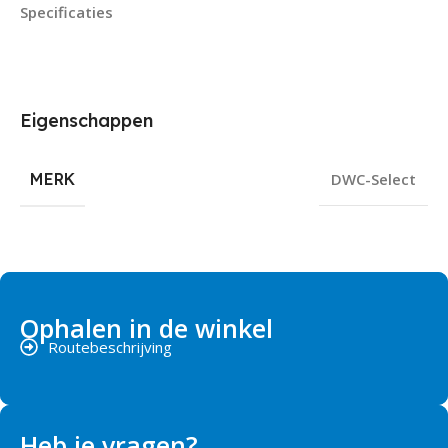
Specificaties
Eigenschappen
MERK
DWC-Select
Ophalen in de winkel
Routebeschrijving
Heb je vragen?