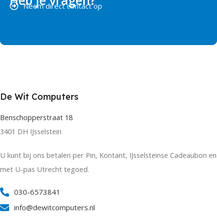
Heb je vragen?
Neem direct contact op
De Wit Computers
Benschopperstraat 18
3401 DH IJsselstein
U kunt bij ons betalen per Pin, Kontant, IJsselsteinse Cadeaubon en
met U-pas Utrecht tegoed.
030-6573841
info@dewitcomputers.nl