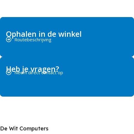
Ophalen in de winkel
Routebeschrijving
Heb je vragen?
Neem direct contact op
De Wit Computers