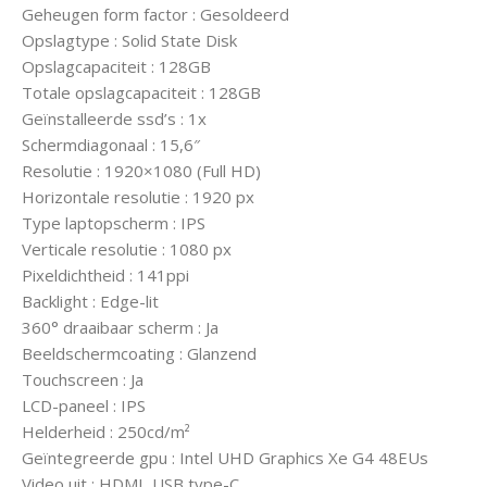
Geheugen form factor : Gesoldeerd
Opslagtype : Solid State Disk
Opslagcapaciteit : 128GB
Totale opslagcapaciteit : 128GB
Geïnstalleerde ssd’s : 1x
Schermdiagonaal : 15,6″
Resolutie : 1920×1080 (Full HD)
Horizontale resolutie : 1920 px
Type laptopscherm : IPS
Verticale resolutie : 1080 px
Pixeldichtheid : 141ppi
Backlight : Edge-lit
360° draaibaar scherm : Ja
Beeldschermcoating : Glanzend
Touchscreen : Ja
LCD-paneel : IPS
Helderheid : 250cd/m²
Geïntegreerde gpu : Intel UHD Graphics Xe G4 48EUs
Video uit : HDMI, USB type-C