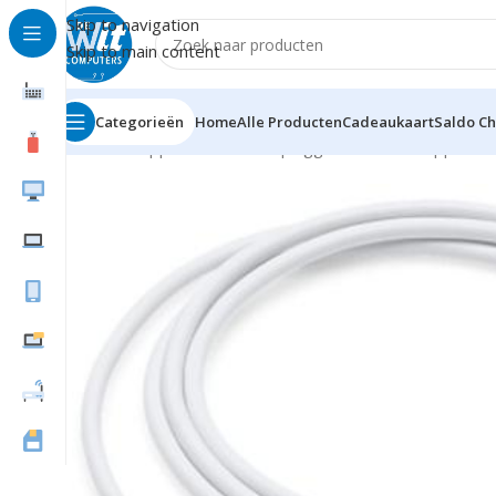
Skip to navigation
Skip to main content
Categorieën
Home
Alle Producten
Cadeaukaart
Saldo C
Home
Supplies
Kabels en pluggen
Diversen
Apple USB