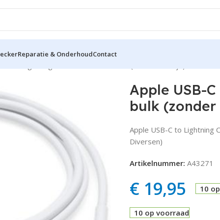
hecker
Reparatie & Onderhoud
Contact
-C to Lightning Cable 1Mtr White bulk (zonder doosje)
Apple USB-C 
bulk (zonder
Apple USB-C to Lightning 
Diversen)
Artikelnummer:
A43271
€
19,95
10 op
10 op voorraad