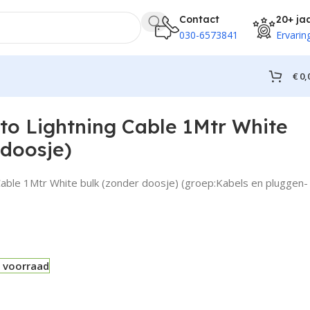
Contact
20+ ja
030-6573841
Ervarin
€
0,
to Lightning Cable 1Mtr White
 doosje)
Cable 1Mtr White bulk (zonder doosje) (groep:Kabels en pluggen-
 voorraad