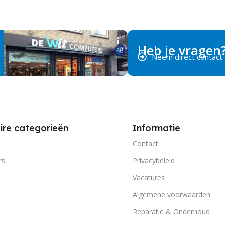
Heb je vragen
Neem direct contact
ire categorieën
Informatie
Contact
rs
Privacybeleid
Vacatures
Algemene voorwaarden
Reparatie & Onderhoud