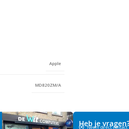
Apple
MD820ZM/A
Heb je vragen
Neem direct contact