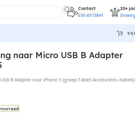
Contact
20+ ja
030-6573841
Ervarin
€
0,
e 5
ing naar Micro USB B Adapter
5
o USB B Adapter voor iPhone 5 (groep:Tablet Accessoires-Kabels)
voorraad