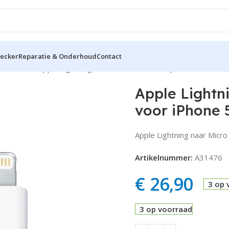
hecker
Reparatie & Onderhoud
Contact
res
Kabels
Apple Lightning naar Micro USB B Adapter voor iPhon
Apple Lightn
voor iPhone 
Apple Lightning naar Micr
Artikelnummer:
A31476
€
26,90
3 op 
3 op voorraad