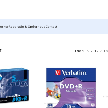
hecker
Reparatie & Onderhoud
Contact
r
Toon
9
12
18