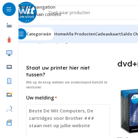
Skip to navigation
Skip to main content
Categorieën
Home
Alle Producten
Cadeaukaart
Saldo C
Home
Supplies
Opslag media
dvd+r
dvd+
Staat uw printer hier niet
tussen?
Klik op de knop
melden
om onderstaand bericht te
versturen.
Uw melding
*