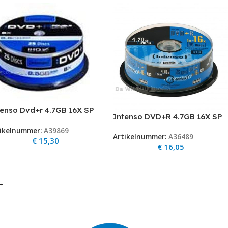
tenso Dvd+r 4.7GB 16X SP
Intenso DVD+R 4.7GB 16X SP
)
(25) Printable
ikelnummer:
A39869
Artikelnummer:
A36489
€
15,30
€
16,05
→