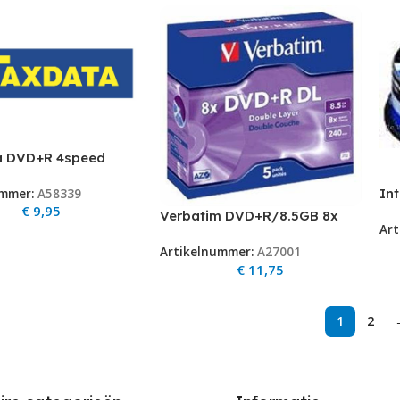
a DVD+R 4speed
spindle
In
ummer:
A58339
€
9,95
(25
Verbatim DVD+R/8.5GB 8x
Art
AdvAZO Double Layer 5pk
Artikelnummer:
A27001
DVD+R/8.5GB 8xspd Double
€
11,75
LayerAdvanced AZO 5pk
MATT SILVER SURFAC
1
2