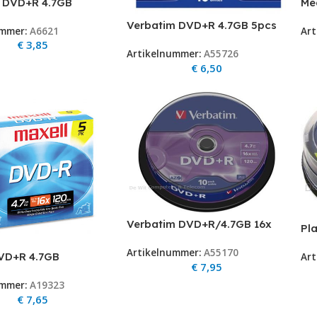
Me
m DVD+R 4.7GB
10
se 5stuks op=op
Verbatim DVD+R 4.7GB 5pcs
Art
ummer:
A6621
Pack 16x JewelCase
€
3,85
Artikelnummer:
A55726
€
6,50
Verbatim DVD+R/4.7GB 16x
Pl
AdvAZO Spindle 10pk
Min
Artikelnummer:
A55170
DVD+R 4.7GB
Art
BD
€
7,95
e 5st.
ummer:
A19323
€
7,65