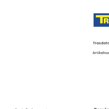
Traxdat
10stuks 
Artikeln