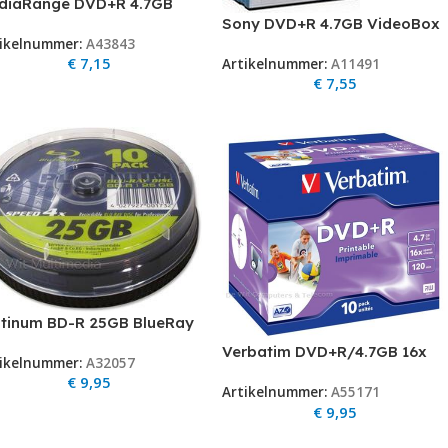
diaRange DVD+R 4.7GB
Sony DVD+R 4.7GB VideoBox
pcs Spindel 16x 10pcs
ikelnummer:
A43843
5st.
€
7,15
Artikelnummer:
A11491
€
7,55
atinum BD-R 25GB BlueRay
ispindle 10x BLU-RAY disk
Verbatim DVD+R/4.7GB 16x
ikelnummer:
A32057
-R 25GB 4speed
AdvAZO Jewelcase 10pk
€
9,95
Artikelnummer:
A55171
Photo Printable
€
9,95