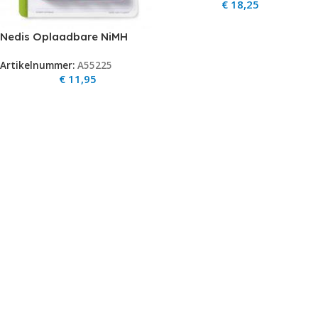
€
18,25
Nedis Oplaadbare NiMH
Batterij AA 1.2 V 1300 mAh 4-
Artikelnummer:
A55225
Blister
€
11,95