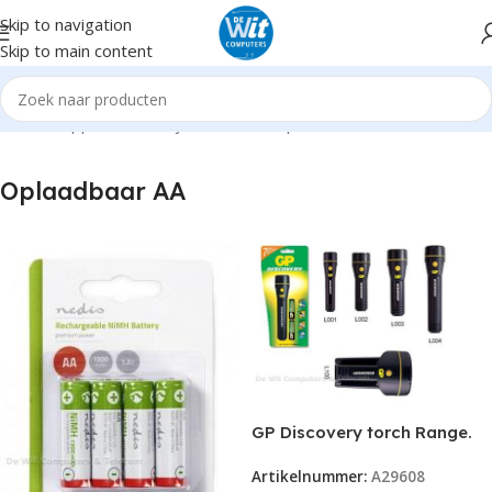
Skip to navigation
Skip to main content
Home
Supplies
Batterijen / Laders
Oplaadbaar AA
Oplaadbaar AA
GP Discovery torch Range.
incl. 6x AA op=op
Artikelnummer:
A29608