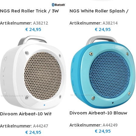
NGS Red Roller Trick / 3W
NGS White Roller Splash /
Bluetooth Speakeraux in-
3W Water Resistant
Artikelnummer:
A38212
Artikelnummer:
A38214
internal Battery OP=OP
Bluetooth Speakeraux in-
€
24,95
€
24,95
internal Battery OP=OP
Divoom Airbeat-10 Blauw
Divoom Airbeat-10 Wit
Artikelnummer:
A44249
Artikelnummer:
A44247
€
24,95
€
24,95