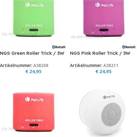
NGS Green Roller Trick / 3W
NGS Pink Roller Trick / 3W
Bluetooth Speakeraux in-
Bluetooth Speakeraux in-
Artikelnummer:
A38208
Artikelnummer:
A38211
internal Battery OP=OP
internal Battery OP=OP
€
24,95
€
24,95