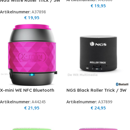
NGS White Roller Trick / 3W
€
19,95
Bluetooth Speakeraux in-
Artikelnummer:
A37898
internal Battery
€
19,95
X-mini WE NFC Bluetooth
NGS Black Roller Trick / 3W
Speaker Pink
Bluetooth Speakeraux in-
Artikelnummer:
A44245
Artikelnummer:
A37899
internal Battery
€
21,95
€
24,95