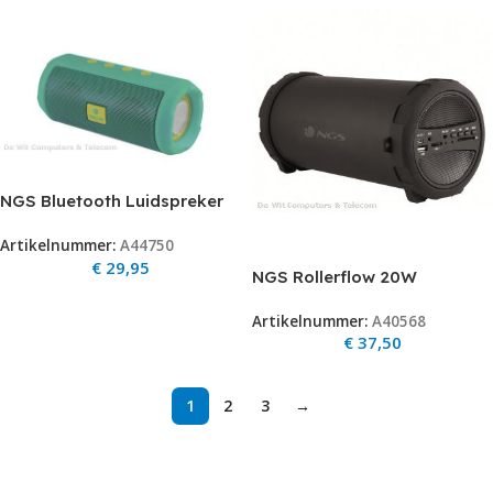
NGS Bluetooth Luidspreker
Roller Tumbler Mint
Artikelnummer:
A44750
€
29,95
NGS Rollerflow 20W
Bluetooth Speaker
Artikelnummer:
A40568
€
37,50
1
2
3
→