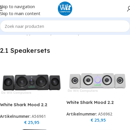
Skip to navigation
Skip to main content
Home
Randapparatuur
Speakers
2.1 Speakersets
2.1 Speakersets
White Shark Mood 2.2
White Shark Mood 2.2
speakers met RGB
speakers met RGB
Artikelnummer:
A56962
verlichting – wit
Artikelnummer:
A56961
verlichting – zwart – GSP 968
€
25,95
€
25,95