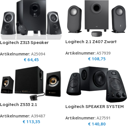
Logitech 2.1 Z407 Zwart
Logitech Z313 Speaker
bluetooth
system 2.1 Retail
Artikelnummer:
A57939
Artikelnummer:
A25094
€
108,75
€
64,45
Logitech Z533 2.1
Logitech SPEAKER SYSTEM
Speakersysteem
Z623
Artikelnummer:
A39487
Artikelnummer:
A27591
€
113,35
€
140,80