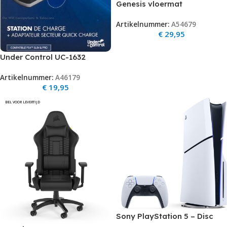
Genesis vloermat
bescherming Tellur 300
Artikelnummer:
A54679
Arsenal Of Gamer 100cm
€
29,95
Under Control UC-1632
Playstation 4 DUO Oplader
Artikelnummer:
A46179
met Stopcontact Aansluiting
€
19,95
BEL VOOR LEVERTIJD
Sony PlayStation 5 – Disc
Edition – Slim Spelcomputer