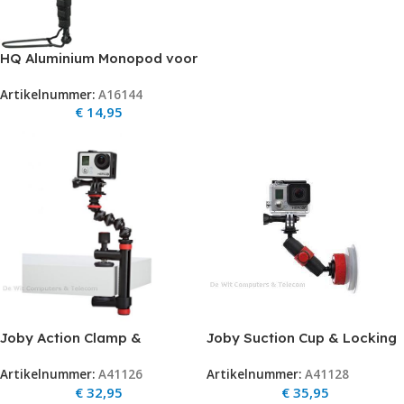
HQ Aluminium Monopod voor
Foto en Video camera’s
Artikelnummer:
A16144
€
14,95
Joby Action Clamp &
Joby Suction Cup & Locking
GorillaPod Arm Black/Red
Arm Black/Red
Artikelnummer:
A41126
Artikelnummer:
A41128
€
32,95
€
35,95