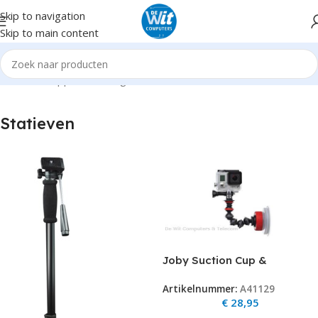
Skip to navigation
Skip to main content
ome
Randapparatuur
Digitale Camera's & Accessoires
Statieven
Statieven
Joby Suction Cup &
GorillaPod Arm Black/Red
Artikelnummer:
A41129
€
28,95