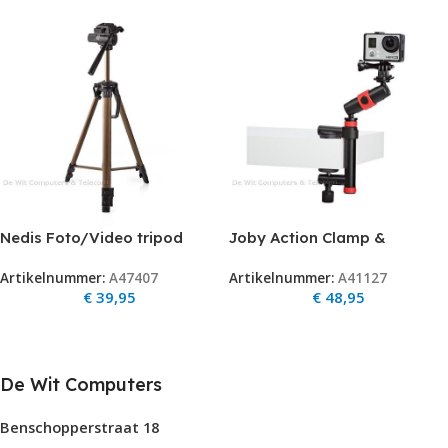
Nedis Foto/Video tripod
Joby Action Clamp &
Statief 161cm hoog
Locking Arm Black/Red
Artikelnummer:
A47407
Artikelnummer:
A41127
€
39,95
€
48,95
De Wit Computers
Benschopperstraat 18