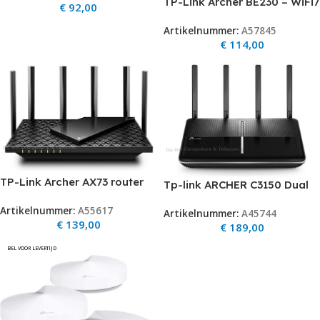
TP-Link Archer BE230 – WiFi7
€
92,00
Router – Dual-Band – WiFi 7
Artikelnummer:
A57845
– 3600Mbps – Zwart (2.5Ghz
€
114,00
WAN/LAN1x)
TP-Link Archer AX73 router
Tp-link ARCHER C3150 Dual
AX5400
Band Wireless Gigabit
Artikelnummer:
A55617
Artikelnummer:
A45744
Router TP-Link Archer C3150
€
139,00
€
189,00
– Draadloze router – 4-
poorts switch – GigE –
BEL VOOR LEVERTIJD
802.11a/b/g/n/ac – Dual
Band