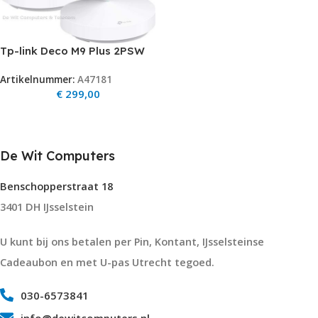
Tp-link Deco M9 Plus 2PSW
2200Mbps Gbit 3-pack V2.0
Artikelnummer:
A47181
€
299,00
De Wit Computers
Benschopperstraat 18
3401 DH IJsselstein
U kunt bij ons betalen per Pin, Kontant, IJsselsteinse
Cadeaubon en met U-pas Utrecht tegoed.
030-6573841
info@dewitcomputers.nl