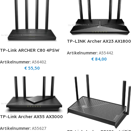
TP-LINK Archer AX23 AX1800
router
TP-Link ARCHER C80 4PSW
Artikelnummer:
A55442
1900Mbps 10/100/1000
€
84,00
Artikelnummer:
A56402
Mbps
€
55,50
TP-Link Archer AX55 AX3000
router
Artikelnummer:
A55627