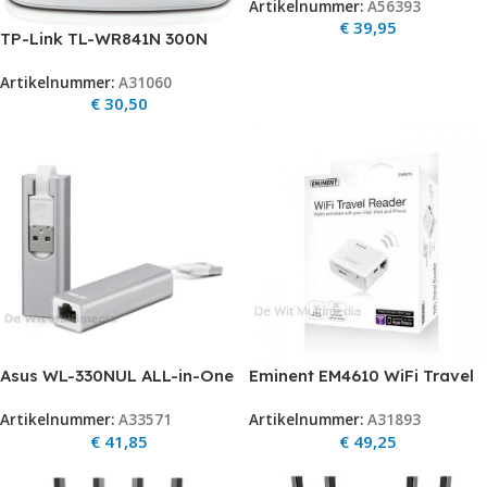
Artikelnummer:
A56393
router
€
39,95
TP-Link TL-WR841N 300N
Wireless N Router with 4-Port
Artikelnummer:
A31060
Switch (10/100) Atheros
€
30,50
chipset 2T2R 2.4GHZ
Asus WL-330NUL ALL-in-One
Eminent EM4610 WiFi Travel
Wireless-N Pocket Router
Reader especially for your
Artikelnummer:
A33571
Artikelnummer:
A31893
802.11n 150Mbp
Apple Devices
€
41,85
€
49,25